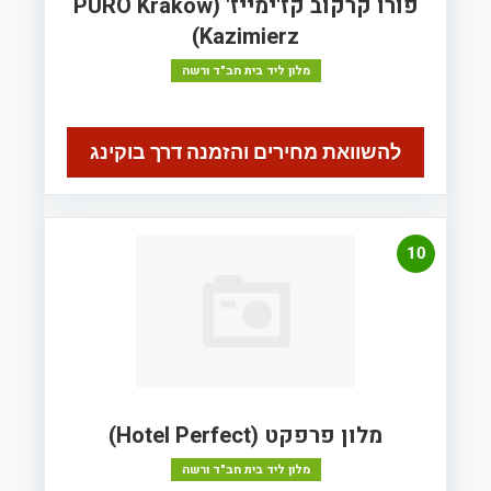
פורו קרקוב קז'ימייז' (PURO Kraków
Kazimierz)
מלון ליד בית חב"ד ורשה
להשוואת מחירים והזמנה דרך בוקינג
10
מלון פרפקט (Hotel Perfect)
מלון ליד בית חב"ד ורשה