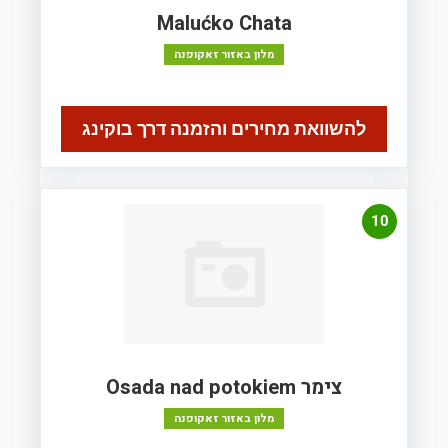
Malućko Chata
מלון באזור זאקופנה
להשוואת מחירים והזמנה דרך בוקינג
10
צימר Osada nad potokiem
מלון באזור זאקופנה