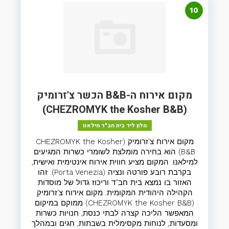
10
מקום אירוח ה-B&B הכשר צ'זרומיק
(CHEZROMYK the Kosher B&B)
מלון ליד בית חב"ד מילאנו
מקום אירוח צ'זרומיק (CHEZROMYK the Kosher
B&B) הוא בחירה מומלצת לשומרי כשרות המגיעים
למילאנו. המקום מציע חווית אירוח אינטימית ואישית,
בקרבת רובע פורטה ונציה (Porta Venezia). זהו
האזור בו נמצא בית חב"ד וריכוז גדול של מוסדות
הקהילה היהודית המקומית. מקום אירוח צ'זרומיק
(CHEZROMYK the Kosher B&B) ממוקם במיקום
המאפשר הליכה קצרה לבתי כנסת, חנויות כשרות
ומסעדות, לנוחות מקסימלית בשבתות, חגים ובמהלך